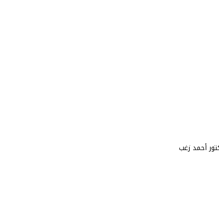
كتور أحمد زغب