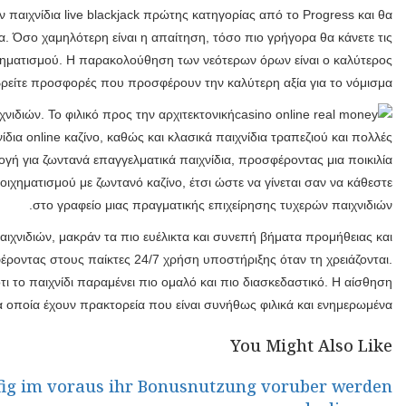
Επομένως, κατανοείτε ότι όλα τα διαδικτυακά καζίνο blackjack ε
βρείτε παιχνίδια RNG υψηλής ποιότητας. Οι νέες απαιτήσεις
επιπλέον πληρωμές στο εισόδημά σας. Επιλέξτε τη νέα αυθεντικότ
τρόπος για να παρατηρήσετε τις πρόσθετε
Το καζίνο Bovada, προσφέροντας στους πελάτες σας από το 201
λογισμικό του εξασφαλίζει εύκολη πλοήγηση για επαγγελματίες απ
προοδευτικές θύρες, το Bovada προσφέρει μια ολοκληρωμένη 
επιλογών για να καλύψει συγκεκριμένες προτιμήσεις. Η πιο πρόσφατ
Είναι περίπου τρία από τα καλύτερα καζίνο στο διαδίκτυο για ν
κορυφαία μπόνους στον κλάδο. Η υπηρεσία ζωντανής συνομιλίας είναι
Αυτή η συγκεκριμένη υπηρεσία ενισχύει την εμπιστοσύνη των
εμπιστοσύνης
Nachfolgende Kontoverifizierung stell