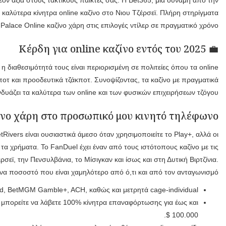
Ταυτόχρονα, όλες οι επιλογές που προσθέτετε στο
www.brilliantwildsdemo.gr
παγκόσμια σκηνή στοιχημάτων, δοκιμάζε
Τα καζίνο με πραγματικά χρήματα στο διαδίκτυο επιτρέπουν την επα
τυχερά παιχνίδια επιτρέπονται νόμιμα. Τέτοια καζίνο προσφ
χρήματα 
Εγγεγραμμένοι, οι επιχειρήσεις τυχερών παιχνιδιών του You.S. που π
περισσότεροι από τους καλύτερους ιστότοπους θα σας πληρώσουν μέ
ταχύτερες πληρωμές στη χώρα, ο οποίος είναι κορυφαίος στα κα
Οι 
Ο ιστότοπος προσφέρει πλέον όχι μόνο 7% μηνιαία επιστροφή μετ