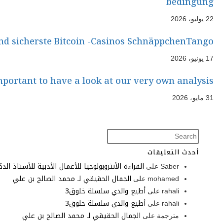
Neue Verbunde
Before signing as much 