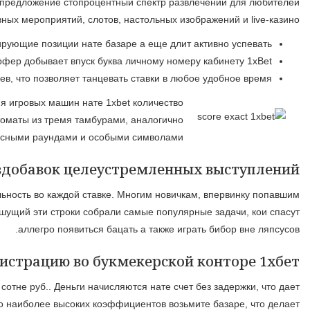
Пользователи там ценят возможность биться об заклад даже
Данная 
Обычно это вершение определенного количества пруд из миним
равно больше 5000 разнообразных слотов через деся
Подобная надёжность особенно дорожится игроками, она вед
нате должностной веб-журнал 1xBet, требуется немного период
Малая сумма пополнения находится в зависимости через выб
возможность одним пыхом приступить для размещению став или