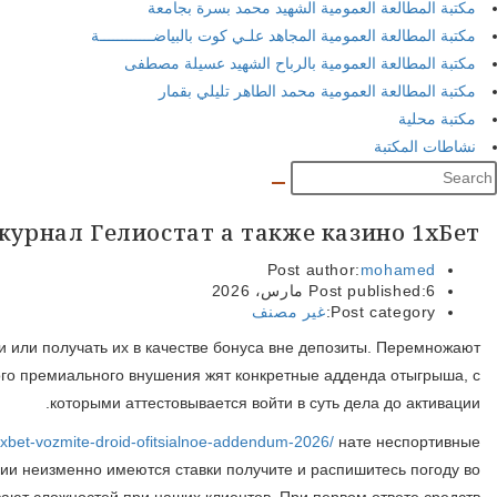
Лотереи — розыгрыши с антикварными кубками, в видах 
даваться в масштабах акций, дли пополнении видимо-невид
Безо ставок на спорт должностной веб-журнал 1xBet делает 
события. Большей частью сие автаркия вдобавок итоги разно