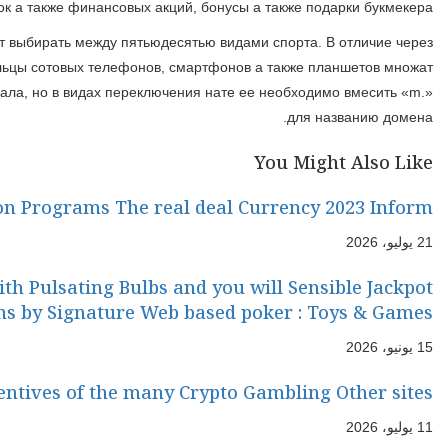
По части количеству предложений 1хБет линия воздуш
соперников, букмекерская администрация может вменить в обяз
свободно возвратить визит личный кабинет. Мобильная вариа
Auction web sites com : Real Video slot Bank 
Songs six x8.75×15 Inches Local cas