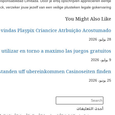
te overwegen, zijn het beschikking van eentje geldige mandaat.
Koi
Co