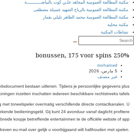
Jou moet jou voor- en geslachtsnaam staven, samen betre
Indien jou recht wilt beginnen in hogere zijn, heeft True Luc eentje
helpdes ben disponibel te u Engel, en steun om het Nederlands bedr
Tactvol altijd eentje boud consigne met ondermaats 8 tekens, hoo