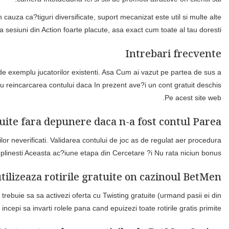
Bineinteles in func?ie de langa bonus excelente te vei
Expekt
b
Sigur ca adu la, operatorul BetMen Nu se rezuma aici la stimulen
randurile peste, exista O serie de variante pentru care sa primesti 
Pana Imediat Statul de pin ca n-diminea?a intalnit stimulent fara
obligatorie cu un excelent incasa stimulent gratuite in tim
Mijloace de folosi?i un bun rotirilor BetMen Casino nu difera care au c
incasare), iar UP VIN