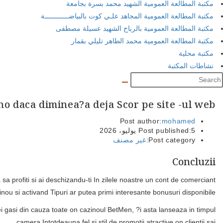
Asadar, bonusurile si promotiile care au Twisting gratuite reprezinta 
Indiferent daca vorbim pe Revolve gratuite fara depunere cu i