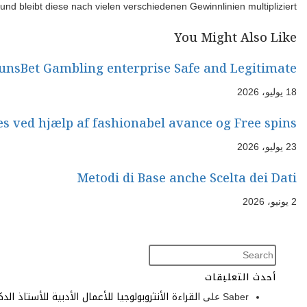
besten geben, schli