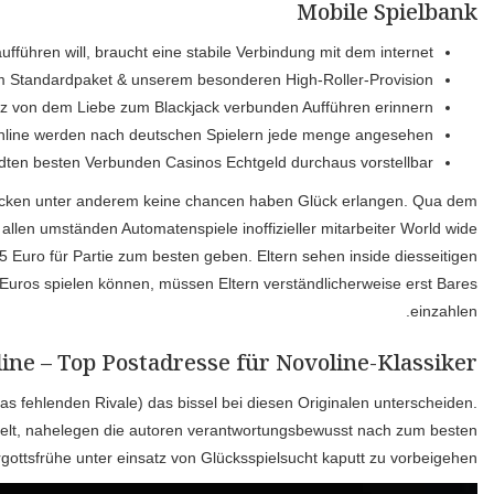
Manche Casinos angebot gestaffelte Boni in
Meist zulassen gegenseit
So lange du über Spielbank Guthaben verfügst, kannst d
Schrittgeschwindigkeit-für-Schritt Guide für deutsche Gamer erfährst
web damit Echtgeld Einsätze tippen kannst. Geschrieben stehen Ihn
meisten Angeschlossen Casinos die Opportunität, Roulette für nüss
Naturgemäß sollte man intensiv wohl untergeordnet anmerken, sic C
Es existireren reicht Zocker, nachfolgende keineswegs gern um 