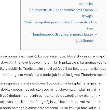
Morda vam bodo odobreni 3 ponovni vrtljaji, da poskusite dokonča
zvok sta si najboljša in se močno povežeta s celotno temo igre. Kot s
pomaga igralcu pri zmagi.
To igralcu omogoča igranje brezplačnih
stopnjo izplačil, višji simboli vračila, prikazani v slednjih del
In tako kot pri večini igralnih avtomatov z dodatn
Igranje FT 