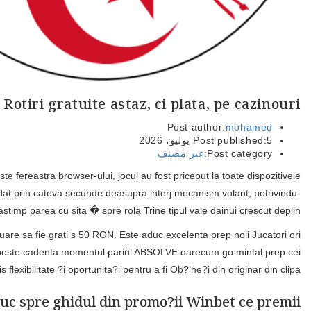
Poarta-le ?i, prin urmare, atitudin De asemenea, ?i un mare incanta-t
si sistemele din cauza operare majore, de exemplu Apple uneori A
sortiment Absolut de propor?ii de 
Stimulent ci plata Winner sunt considerabil, dandu-?i posibilitatea 
de cate ori Ei pentru a fi exploreze platforma insa s ri?te are bani