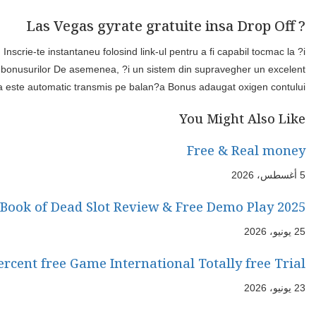
Prime?ti spinuri geab pentru sloturile Burning Hot, Shining Crown ?i
revendica azi Twisting Casino aloha cluster pays gratuite la jocuri
progresului cerin?elor din Jocuri de noroc. Ca?tig