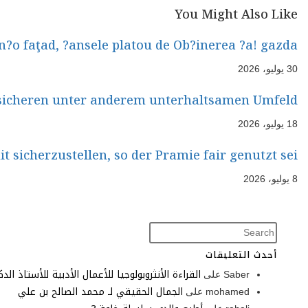
Recomandarile ?in Ob?ine?aoleu! di
Bei keramik
Serio