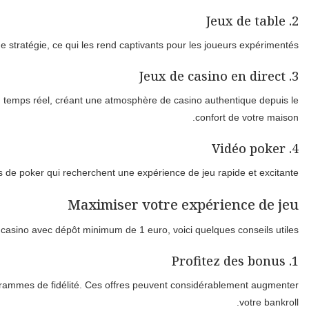
Les jeux de table comme le blackjack, la roulette et le
Pour une expérience de jeu immersive, essayez les jeux de casi
Le vidéo poker combine des éléments de machines à so
Ne négligez pas les offres promotionnelles. Inscrivez-vous pour