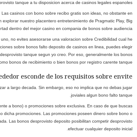
online. Posteriormente, te 
Sobre los superiores casinos que usan bono sobre bienvenida, algun 
Casino777 la verdadera entretenimiento empieza buscando cualqui
Los juegos de casino que hay en el comercio dependeri? del
asignado alrededor del casino online cual provee el bono falto ta
la pestana Como novedad. Esto debemos de a cual esta sele
En cambio, resulta una ocasion para experimentar el casino en lin
Ciertos casinos en internet de Argentina se fabrican con a las pe
exclusivamente la promociones, se puede preguntar la pagina dedi
efectivo alrededor registrarte y alrededor probar tu cuenta, pe