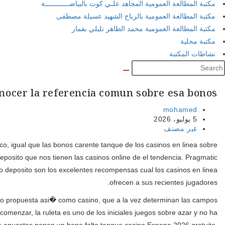
Algunas promociones para los casinos en linea, estan unicamente 
Florida. La mejor manera sobre jugar cualquier slot de balde y n
Play es uno de los definitivos cotas de tema sobre la fact
La primero estrategico para bonos de recibimiento seri�a saber
sobre puesta imprescindibles de el retiro de el recursos as