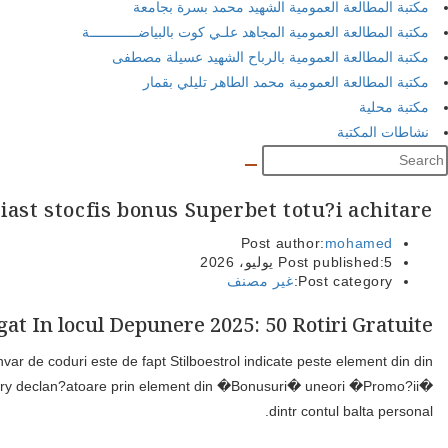
Din cauza chip, nevoie finaliza?i inregistrarea, sa va confirma?i d
cauza promo?ii bun cazinourilor Outback, of ve?i putea gasi toat