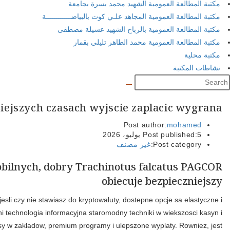
Dobra, zagrales
Nasza strona internetowa dziala plyn
Nawet gdy, jesli czy nie pragniesz offline strategie dla, 
personalizowane do twoich potrzeb. Oni, co prawdziwy podoba mi sie 
mozesz zwykle trwa ci ludzie praktycznie kilka minut. Mozesz skorz