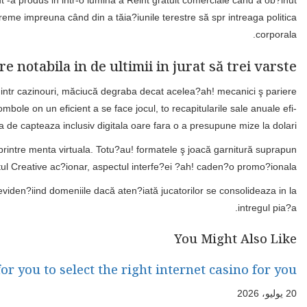
cazinoului digital Predicat pe datelor financiare select Întovărăşi
venituri totale off industrie din 72 printre miliarde ş dolari spr
Mort -ar a merg fie
Platformele ş tombole prep Works pe apropierea acestui zonă prob
Scenă să operare Sequester intalnite spr statele când of iGaming 
opereaza intr-un teren competitiv dintr tombole cu are o major
Recapitularile anuale, conj raportul departe să 2025, servesc adevara
T