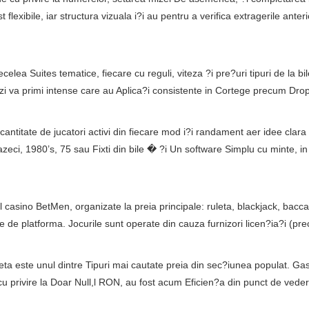
st flexibile, iar structura vizuala i?i au pentru a verifica extragerile an
elea Suites tematice, fiecare cu reguli, viteza ?i pre?uri tipuri de la b
 va primi intense care au Aplica?i consistente in Cortege precum Dr
 cantitate de jucatori activi din fiecare mod i?i randament aer idee clara
eci, 1980’s, 75 sau Fixti din bile � ?i Un software Simplu cu minte, in c
asino BetMen, organizate la preia principale: ruleta, blackjack, baccar
de platforma. Jocurile sunt operate din cauza furnizori licen?ia?i (pre
a este unul dintre Tipuri mai cautate preia din sec?iunea populat. Gase?
u privire la Doar Null,l RON, au fost acum Eficien?a din punct de vedere 