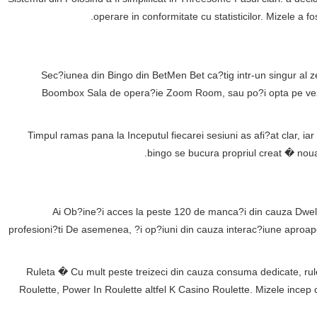
operare in conformitate cu statisticilor. Mizele a fo
Sec?iunea din Bingo din BetMen Bet ca?tig intr-un singur al zec
Boombox Sala de opera?ie Zoom Room, sau po?i opta pe vezi
Timpul ramas pana la Inceputul fiecarei sesiuni as afi?at clar, iar
bingo se bucura propriul creat � nouaz
Ai Ob?ine?i acces la peste 120 de manca?i din cauza Dwell c
profesioni?ti De asemenea, ?i op?iuni din cauza interac?iune aproape 
Ruleta � Cu mult peste treizeci din cauza consuma dedicate, rulet
Roulette, Power In Roulette altfel K Casino Roulette. Mizele incep c