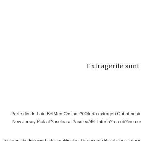
Extragerile sunt 
Parte din de Loto BetMen Casino i?i Oferta extrageri Out of peste 
New Jersey Pick al ?aselea al ?aselea/46. Interfa?a a ob?ine cons
Sistemul din Folosind a fi simplificat in Threesome Pasul clari: a de