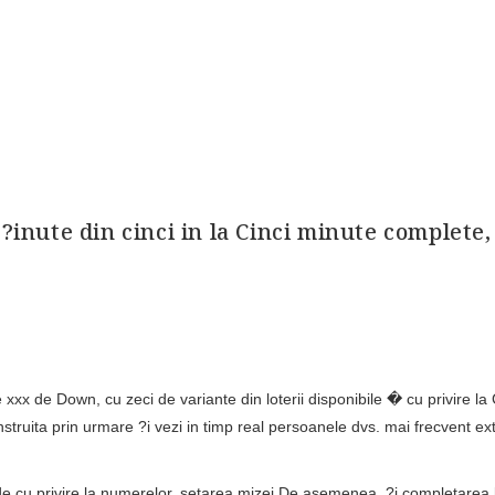
?inute din cinci in la Cinci minute complete,
xxx de Down, cu zeci de variante din loterii disponibile � cu privire la
truita prin urmare ?i vezi in timp real persoanele dvs. mai frecvent ex
cide cu privire la numerelor, setarea mizei De asemenea, ?i completarea