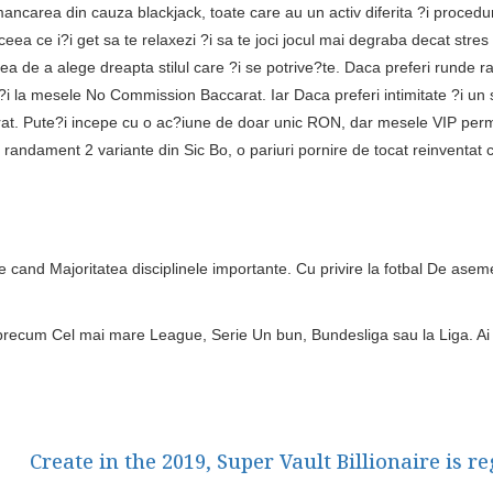
ncarea din cauza blackjack, toate care au un activ diferita ?i procedu
ea ce i?i get sa te relaxezi ?i sa te joci jocul mai degraba decat stres
a de a alege dreapta stilul care ?i se potrive?te. Daca preferi runde r
a?i la mesele No Commission Baccarat. Iar Daca preferi intimitate ?i un s
at. Pute?i incepe cu o ac?iune de doar unic RON, dar mesele VIP permit
randament 2 variante din Sic Bo, o pariuri pornire de tocat reinventat cu
e cand Majoritatea disciplinele importante. Cu privire la fotbal De asemen
ecum Cel mai mare League, Serie Un bun, Bundesliga sau la Liga. Ai Dis
Create in the 2019, Super Vault Billionaire i