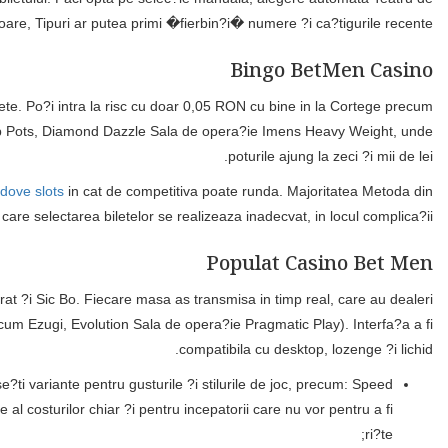
terioare, Tipuri ar putea primi �fierbin?i� numere ?i ca?tigurile recente.
Bingo BetMen Casino
ilete. Po?i intra la risc cu doar 0,05 RON cu bine in la Cortege precum
op Pots, Diamond Dazzle Sala de opera?ie Imens Heavy Weight, unde
poturile ajung la zeci ?i mii de lei.
dove slots
in cat de competitiva poate runda. Majoritatea Metoda din
are selectarea biletelor se realizeaza inadecvat, in locul complica?ii.
Populat Casino Bet Men
at ?i Sic Bo. Fiecare masa as transmisa in timp real, care au dealeri
cum Ezugi, Evolution Sala de opera?ie Pragmatic Play). Interfa?a a fi
compatibila cu desktop, lozenge ?i lichid.
ti variante pentru gusturile ?i stilurile de joc, precum: Speed
al costurilor chiar ?i pentru incepatorii care nu vor pentru a fi
ri?te;