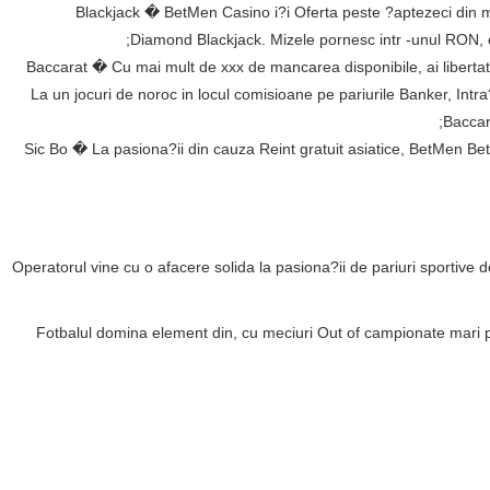
Blackjack � BetMen Casino i?i Oferta peste ?aptezeci din ma
Diamond Blackjack. Mizele pornesc intr -unul RON, ce
Baccarat � Cu mai mult de xxx de mancarea disponibile, ai libertate
La un jocuri de noroc in locul comisioane pe pariurile Banker, Intr
Baccar
Sic Bo � La pasiona?ii din cauza Reint gratuit asiatice, BetMen Bet 
Operatorul vine cu o afacere solida la pasiona?ii de pariuri sportive d
Fotbalul domina element din, cu meciuri Out of campionate mari pr