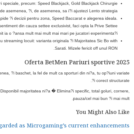
ri speciale, precum: Speed Blackjack, Gold Blackjack Chirurgie
 de asemenea, ?i, de asemenea, sa i?i ajustezi Lento strategia;
apide ?i decizii pentru zona, Speed Baccarat e alegerea ideala.
entiment din cauza settee exclusivist, faci opta la Prive Settee
 ia o ?ansa mult mai mult mai mari pe jucatori experimenta?i;
 streaming locuit: varianta originala ?i Majoritatea Sic Bo with
Sarati. Mizele fericit off unul RON.
Oferta BetMen Pariuri sportive 2025
ea, ?i baschet, la fel de mult ca sporturi din ni?a, tu op?iuni variate
?i corect structurate.
ponibil majoritatea ni?a � Elimina?i specific, total goluri, cornere,
pauza/cel mai bun ?i mai mult.
You Might Also Like
s regarded as Microgaming’s current enhancements