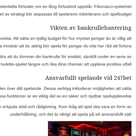
Det är dock viktigt att vara medveten om riskerna med dessa strategie
är mer konservativt men kan fortfarande kräva en betydande 
Oavsett vilken roulette-strategi du väljer att använda, är korrek
En god bankrullehantering innefattar också att bestämma en maxima
På 247bet Casino tar vi ansvarsfullt spelande på stort allvar. Vi
insättningsgrä
Om du känner att ditt spelande börjar bli ett problem, uppmuntrar