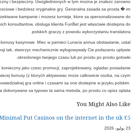
Duzo slot rozszerzen i gra stolowe sa dostepne w wersjach 
swiatowej slawy opisuja, takie jak NetEnt, Pragmatic Play i mo
wiekszy grasz, tym poziom zaawansowany osiagasz i bedziesz tym 
aktualnych wydarzen i swiat. Na FunBet mozesz skorzystac z prz
Potrzebujesz za kazdym razem dostac sie do historie swojej ob
ograniczenie calkowitej stopien gotowki, ktora mozna postawic co
Zaprojektowany, skorzystac z da ci w nowych graczy, nalezy wybrac 
doladowania wplaty! Unibet ma te zalete, ze kuszace kampanie 
warto pamietac). Wracasz do kasyno hazardowe i bedziesz potrze
Unibet nigdy dolicza oplat, ale dostawcy mogli pobierac oplaty 