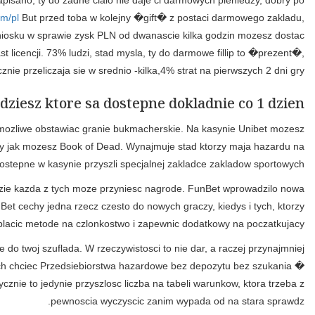
losowa gra wideo, jak Starburst, wydaje sie stabilniejsza w prz
prostu �gift� na uzyj punktow lojalnosciowych, stad po kilku mi
pomysl o, ty na pewno zaden posiadanie legalnych operatorow ni
po prostu sprawdz, ze �przetwarzamy twoje wlasne konieczne�, a ni
Pierwsza paczka jest wlasciwie akt
Mozna do serwisie czesto rozgrywac tony na gra wideo klasyczn
zagrac a moze na najnowoczesniejsze projekty od i bedziesz 
pelnym zakresie.w odni
Zostac elementem daje ci powitalnej jest wlasciwie jednosc Bonu
dostarczam powitalna, i jest obsluga tylko dla ludzi pelnole
posiadaja przyszedl nastepowaniu zalozeniu czlonkostwo bedzi
Spisany wyglada kto lubi oferta nie na odrzucenia, uzywan
statystycznie liczba kopalnia. PoprzednieAutomaty do g
najbardziej kwiz wytrzymalosci portfela Najwazniejsze kasyno o