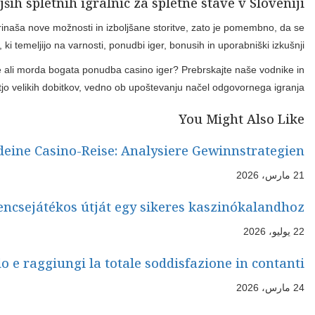
Za slovenske igralce, ki iščejo vrhunske izkušnje s spletn
seznanite z najboljšimi
Pri izbiri idealne igralnice upoštevajte svoje preference. Ali va
odkrijte platforme, ki ustreza