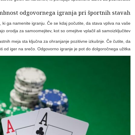
Igranje spletnih iger na srečo, vključno s športnimi stavami
vsakdanje življenj
Pomembno je, da se zavedate, da je igranje iger na srečo predv
izgube postajajo problematične, ne oklevajte in se obrn