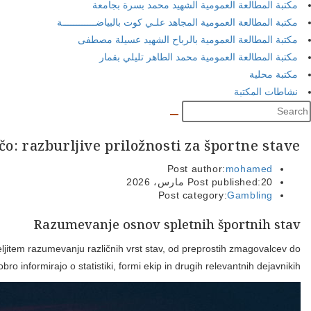
Spletne športne stave predstavljajo dinamično območje, ki zdr
kompleksnejših kombinacij. Vsaka stava ima svoje tveganje in 