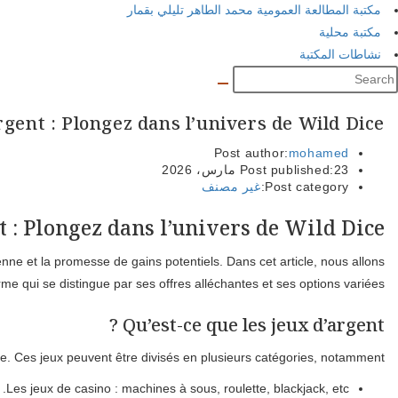
Les jeux d’argent ont toujours fasciné les amateurs de sensations f
explorer l’univers des jeux
Les jeux d’argent englobent une large gamme d’activités 