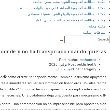
La plataforma telefon inte
Con este tipo de atribucion, las jugadores podrian asegurarnos q
posibilidades sobre criptomonedas igual que Bitcoin y no ha
relampago, se podri? existir tus ganancias sobre poco
Abarca cientos de tragamonedas de distintos proveedores, juego