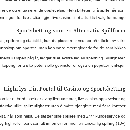
Disse spillene tilbyr ofte høyere innsatsgrenser og mer sofistike
For de som foretrekker en mer prediktiv form for g
Sportsbetting-lobbyen er ofte rik på markeder, fra fotball og tennis
HighFlys presenterer seg som din offisielle inngang til en verden av 
sportsbetting under ett t
Med fokus på brukervennlighet tilbyr HighFlys rask registrering, 