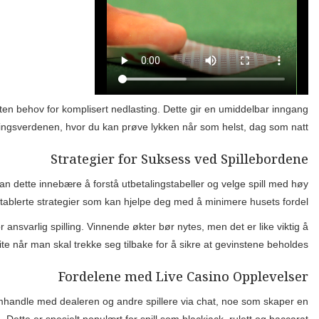
Teknologiens utvikling har revolusjonert måten vi spiller på. Nå kan 
Selv om flaks spiller en stor rolle i kasinospill
tilbakeb
Det er også viktig å ha en klar spillbudsjett og holde seg til det. Å 
Live kasinospill gir en mer autentisk og interaktiv spillopplevel