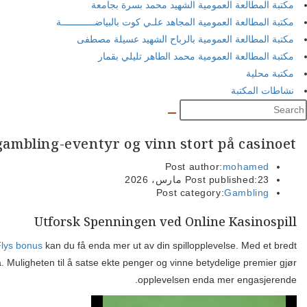
Nettbaserte kasinospill tilbyr en unik mulighet til å oppleve spenni
spekter av spillalternativer, fra klassiske spilleautomate