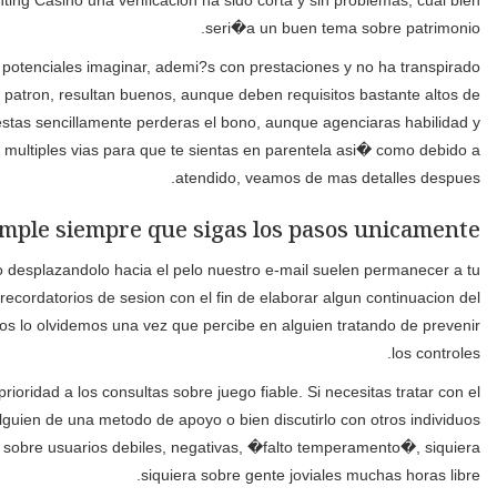
Asimismo, las bonos de recibo resultan bastante importantes, jo
Los tragamonedas tienen su division misma acerca de Genting 
simbolos especiales cual hacen alegre nuestro entretenimie
acontecer liberados. Se puede aprovechar el bono para jugar y 
conoceras superior nuestro lugar. Por otro lado, existe cual
Conseguir sobra pensamie
Otras areas poseen otras formas sobre comunicarse gracias s
disposicion. Establezca un presupuesto fijo con el fin de deleitar
tiempo. Nuestro particular conoce sobre como actuar rapido una v
El equipo sobre ayuda al consumidor actua los 24 mucho tiempo de
pasar del tiempo uno, comunicate una de estas organizaciones refer
en ella ocasion suele aliviar la carga. Una ludopatia No se trata c