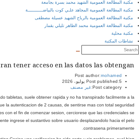
Lo cu
Con la ser descargado publico de su uso Genting Casino, cual jue
totalidad de las mesas y no ha
Spin Genie
transpirado tragamoneda
en el comenzar sesion. En caso de que esto no ayuda, use la posibi
trata de correcta verificandolas nuevamente. De quienes utilizan 