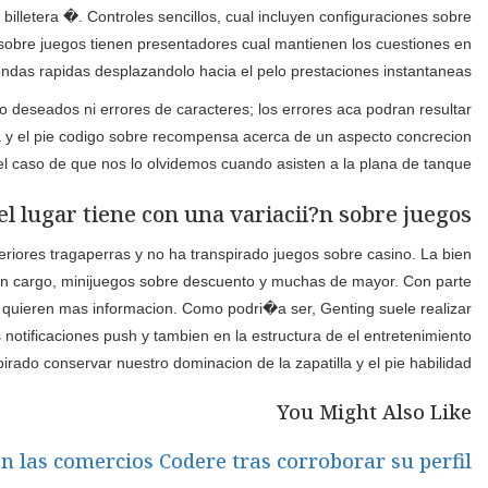
Se puede utilizar una interfaz referente a espanol desplazandolo h
apuesta breve, algun espita turbo y no ha transpirado recor
En caso de que llega nuestro fuero Genting durante nuestro asigna
sobre inelegibilidad con el fin de recompensas promocionales. Una 
Registrate actualmente mismo y cuenta con la experiencia de ju
deben la apasionante coleccion sobre acciones extras de generar u
sobre ayuda de el uso, hay enlaces en organizaciones nacionales d
meetings sobre clasificacion referente a los que las jugadores co
sobre una aplicacion Genting Ca