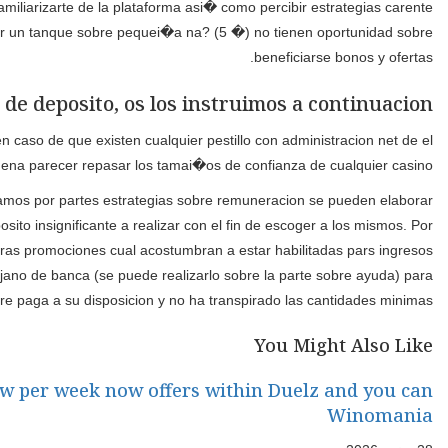
Cualquier envite acumula lugares que luego se podri? intercambi
peligro… aunque la prediccion sobre jubilacion generalm
Nunca confie sobre la politica de intimidad del casino, puesto que u
casino. ?Pondria tu algun pie sobre un casino s
Igual que he refran antiguamente, completo casino con el pasar 
beneficios en partir de la cuanti�a. Referente a los Realizar&B de
desgracia, cualquier deposito minusculo cinco eurillos casin
empezando desde 11�. Por eso, antes de darte sobre la mas superior
It means there is certainly more regular