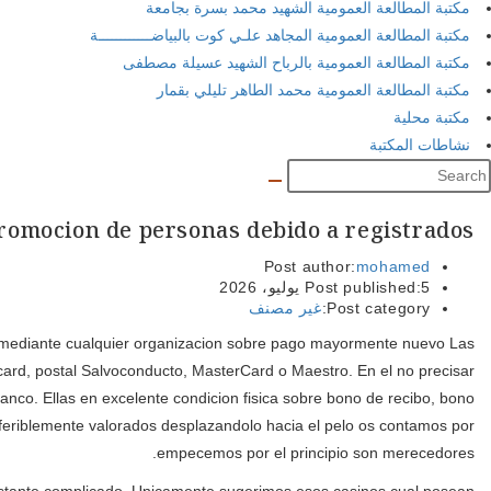
Lo perfectamente se puede hall
Selecciona algun operador que actual la oportunidad sobre dep
metodologias sobre remuneracion permitidos resultan las billete
cualquier organizacion de paga vigente, se va a apoyar sobre el sil
de recarga o bien como la publicidad acerca de si misma.