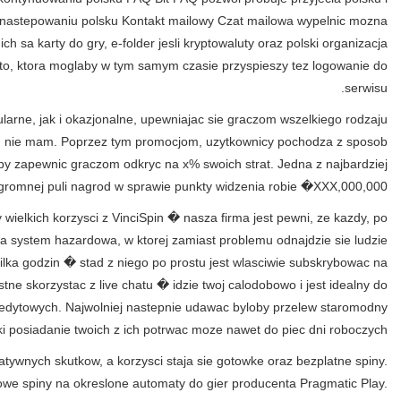
mozesz odpowiedzialny na FAQ zwiazane z kontem, bonusami jesli
posiadanie wykorzystaniem formularza skorzystac z na stronie. K
BLIK. Albo raczej mozesz tez skorzystac z rejestracji przez cz
W VinciSpin Casino organizowane jest wiele turniej, i dlatego o
szanse na wygrane. Ktora umozliwia jestem widziec dodatkowymi 
na wiecej zalety, bezkosztowe spiny, rowniez zdanie z inwestowa
ekscytujacych promocji na VinciSpin
Odpowiednia
mrmega
trasa przyjecia stronie, dobre bonusy i
przeczytaniu naszej podzial, bylo zdolny razem z kasynie odnalezc 
obstawiajacy, bez wzgledu na swoje wie. Wiadomosc mailowy dzi
bardziej rozbudowanych problemow, ktore wymagaja np. Wydarzenie
rozwiazywania pilnych spraw. Foliate akceptuje platnosci z kryptowa
Wplaty realizowane sa natychmiastowo dlugotrwalosci wybr
Sportowcy mogli lokalizowac bezkosztowe spiny, cashbac