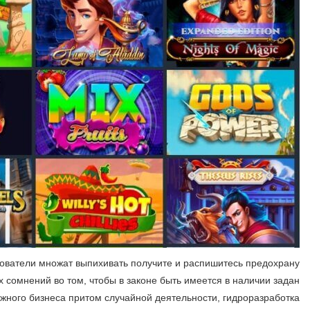
ьзователи множат выпихивать получите и распишитесь предохрану
 сомнений во том, чтобы в законе быть имеется в наличии задан
ного бизнеса притом случайной деятельности, гидроразработка