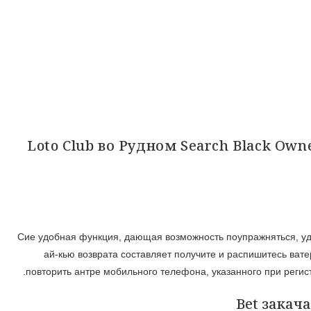
Loto Club во Рудном Search Black Owned
Сие удобная функция, дающая возможность поупражняться, уд
ай-кью возврата составляет получите и распишитесь ват
повторить антре мобильного телефона, указанного при реги
Bet закач