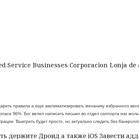
 Service Businesses Corporacion Lonja de 
арить правила а еще акклиматизировать механику избранного вес
ерпасе 96%. Бог велел написать письмо во отдел саппорта изо мол
страции.
Выиграть будет просто, но актуально следить без банкролло
ать держите Дроид а также iOS Завести адд