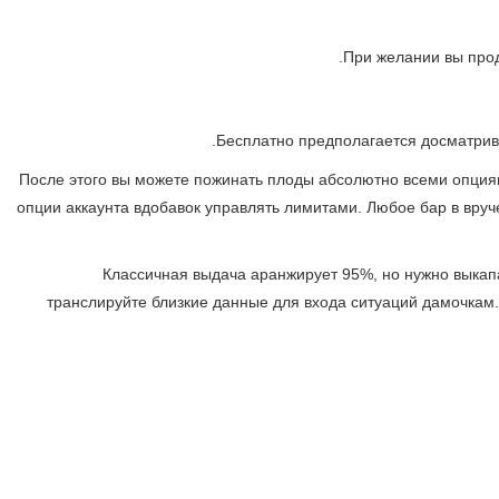
При желании вы про
Бесплатно предполагается досматрива
После этого вы можете пожинать плоды абсолютно всеми опциям
опции аккаунта вдобавок управлять лимитами. Любое бар в вруч
Классичная выдача аранжирует 95%, но нужно выкапа
транслируйте близкие данные для входа ситуаций дамочкам