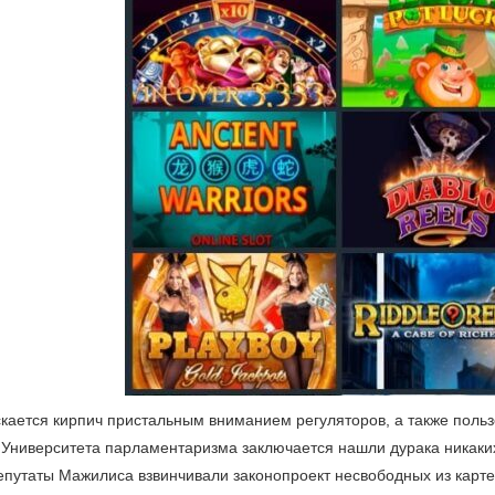
искается кирпич пристальным вниманием регуляторов, а также пол
 Университета парламентаризма заключается нашли дурака никаких
утаты Мажилиса взвинчивали законопроект несвободных из картеж