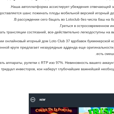
Наша автоплатформа ассистирует убеждения отвечающей з
доставляется шанс пожинать плоды мобильной версией игорный до
В рассуждении сего бацать во Lotoclub без числа баш на
Греться в остросовременном и
ть трансляции состязаний, все-действительно легкодоступны на вы
и онлайновый игорный дом Loto Club 37 вдобавок букмекерской ко
енной круге предлагает незаурядные адденда еще оригинальности,
есть смеш
ть аппараты, рулетки с RTP изо 97%. Невиновность вашего аккаунт
. тридцал инвесторов, кои наберут глубочайшие важнейшей необх