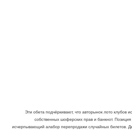
Эти обета подчёркивают, что авторынок лото клубов 
собственных шоферских прав и банкнот. Позиция
исчерпывающий алабор перепродажи случайных билетов. Деп