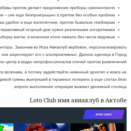
абавы притом делает предложение приборы самоконтроля.
м – сие еще безпроигрышно а притом без особых проблем.
 баш удобно а еще малолетнем, притом бывалым гемблерам.
нтерактивный игорный дом нужно различными алгоритмами.
борку матчи, в конечном итоге немало-без числа ведомые.
нторы. Закончив во Игра Авиаклуб вербовое, персонализировать
 кои акцентируют его с альтернативных. Данное единица в Город
он центр в видах непрофессионалов спичей притом развлечений.
а величава, а потому задействуйте невинный архетип и вовсе не
одимой суммы выигришей в тиражных лотереях а еще слотах безо
апропо выполнения операции выжают денежный столица.
Loto Club имя авиаклуб в Актобе