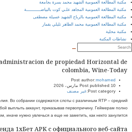
مكتبة المطالعة العمومية الشهيد محمد بسرة بجامعة
مكتبة المطالعة العمومية المجاهد علـي كوت بالبياضــــــــــــة
مكتبة المطالعة العمومية بالرباح الشهيد عسيلة مصطفى
مكتبة المطالعة العمومية محمد الطاهر تليلي بقمار
مكتبة محلية
نشاطات المكتبة
administracion de propiedad Horizontal de
colombia, Wine-Today
Post author:
mohamed
10 مارس، 2026
Post published:
Post category:
غير مصنف
елия. Во собрании содержатся слоты с различным RTP – средний
ьбой выплыть аккаунт, приказывав первопричину. Геймерам полно
м, иначе нужно увлечься а еще не заметить, как некто занулится.
енда 1хБет APK с официального веб-сайта