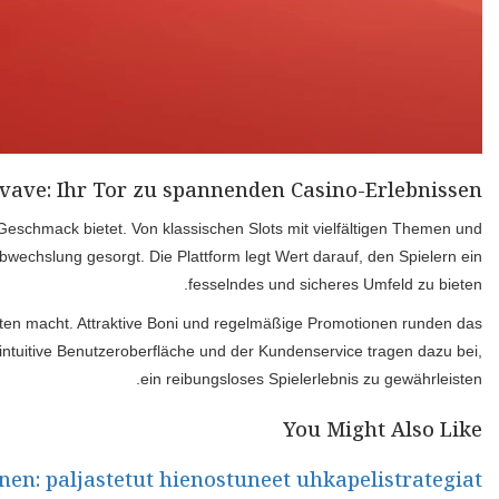
Casinovave präsentiert sich als eine umfassende Plattform für O
aufregenden Bonusrunden bis hin zu authentischen Live-Casino-Erl
Zusätzlich zum Casino-Angebot ermöglicht Casinovave auch Sportwett
Paket ab und bieten den Nutzern zusätzliche Anreize, sich anzum