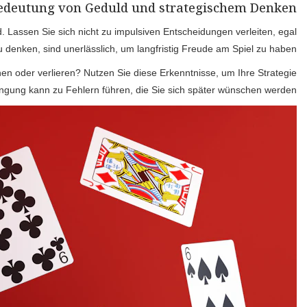
Casino-Spiele können emotional aufwühlend sein, sowohl in Moment
ob Sie gerade eine Pechsträhne haben oder auf ein
Analysieren Sie Ihre Spielweise und identifizieren Sie Mus
anzupassen. Manchmal bedeutet strategisches De