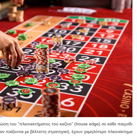
Είναι ζωτικής σημασίας να κατανοήσετε τι είναι η “αναμενόμενη 
σας επιτρέπει να επιλέγετε εκείνα που προσφέρουν καλύτερες πιθα