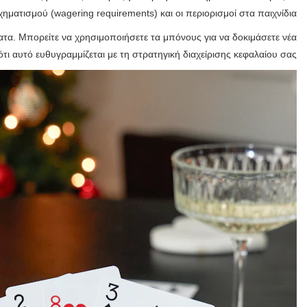
προσεκτικά τους όρους και τις
Η στρατηγική χρήση αυτών των προσφορών μπορεί να σας δώσει επ
παιχνίδια ή να αυξήσετε το μέγεθος τω