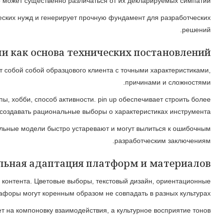
исследование этапов трансформаци
Смешанный метод, интегрирующий детальные и математиче
Создание обстоятельных персон облегчает команде проектиро
Действенные образы пользователей охватывают не толь
Юзерские карточки должны постоянно пересматриваться на осн
Международные продукты предполагают основательной этниче
пин ап предполагает настройку изобразительных частей п