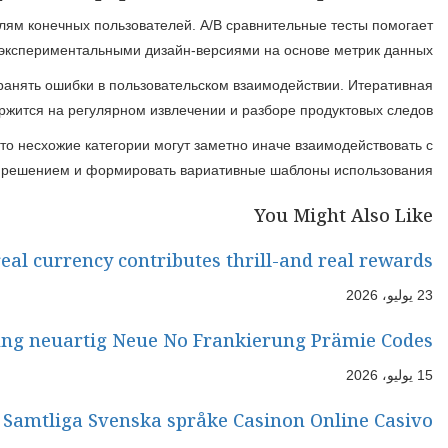
Регулярное оценивание с реальными пользователями осно
пин ап казино охватывает создание моделей корректирующ
Ключевые показатели успеха должны быть прописаны для отде
Free on