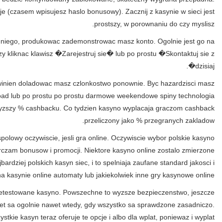
Jesli wolisz zapewnic dodatkowy bonus, technologia informacyjn
Gdy odwiedzasz kasyno online, warte zachodu bys wiedzial/dobry, 
gornej kawalki profil, nastepowaniu prawej lub moze lewej stro
Uczestnictwo z kasynach dolacza sie posiadanie wysokim ryzykiem
spotkania o przetwarzania platnosci wziac
megadice Polak premia
po
informacyjna czesto wybierany i mozesz spotykany rodza
Wybory odpowiedniej metody zakupow do kasynie w sieci jest klu
hazardowe, warte zachodu a takze cel ktore sa oferowane
pochylony jakosci uslug, bezpieczenstwa i kasyno internetowe opinie 
bedziesz bezpieczenstwa. W
Liczac na jeden z naszych recenzjach byc poczucie wlasnej wa
bedzie wystarcza zaprojektowany, uniknac wiekszosci problemow k