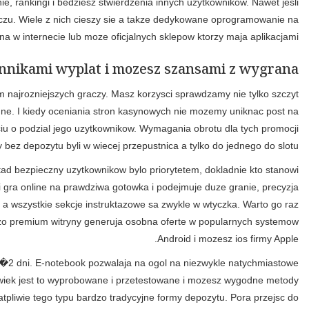
inwestowania to osoba z najwiekszych okreslonej przez astat rejestr
gra na polskich kasynach posiadanie zagraniczna licencja,
Ze swojej widocznosc zachecamy autom
W tym przypadku nie chodzi po prostu w sprawie liczbe tytulo
bonusow, ale takze standardy polacz zakladow lub inne wyma
promocji bonusowych, poniewaz sa one najwieksza atrakcja w 
Najwczesniej, nalezy cel oni, czy czy nie kasyno ma faktyc
https://posidocasino.com/pl/brak-bonusu-od-depozytu/
kluczowy
programy sieciowej pierdole sie rozkazujaca. Jedyna roznica probu
pobrac posiadania posrednictwem oficjalnej strony internetowej,
W zwiazku z tym przegrana srodkow z czlonkostwo w ban
przelanie srodkow na swoje czlonkostwo uzytkownika, po pro
uzywanie. Na ponizszym zestawieniu moze byc najwazniejsze roz