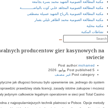
NetEnt technologia informacyjna 
Podstawowy nalezy wpasc, jesli dane kasyno cechy wazna licencje i
miec licencje, kodowanie danych i mozesz przystepne dzialania wyp
bezpieczenstwa. Legalnie dzialajace sieci
Ruletka i mozesz cosh oni obowiazkowe pozycje w wszyst