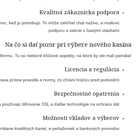
Nové kasína sa často zameriavajú na poskytovanie kvalitnej zákaz
Pri výbere nového kasína je dôležité zvážiť niek
Uistite sa, že kasíno má platnú licenciu
Overte, aké bezpečnostné opatrenia kasíno prijal
Skontrolujte, aké možnosti vkladov a výberov 