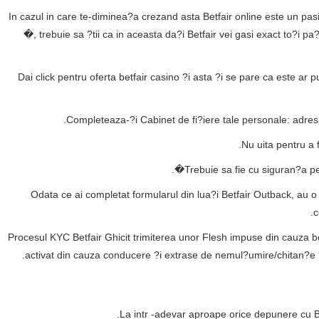
In cazul in care te-diminea?a crezand asta Betfair online este un pas
�, trebuie sa ?tii ca in aceasta da?i Betfair vei gasi exact to?i pa?
Dai click pentru oferta betfair casino ?i asta ?i se pare ca este ar
Completeaza-?i Cabinet de fi?iere tale personale: adre
Nu uita pentru a 
Trebuie sa fie cu siguran?a pen
Odata ce ai completat formularul din lua?i Betfair Outback, au o te
c
Procesul KYC Betfair Ghicit trimiterea unor Flesh impuse din cauza be
activat din cauza conducere ?i extrase de nemul?umire/chitan?e ?i
La intr -adevar aproape orice depunere cu Bet