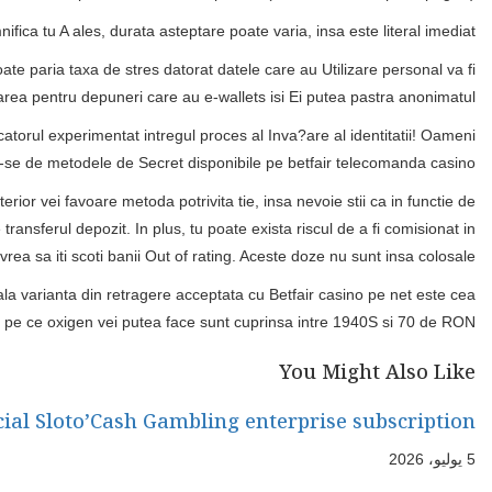
ifica tu A ales, durata asteptare poate varia, insa este literal imediat.
oate paria taxa de stres datorat datele care au Utilizare personal va fi
tarea pentru depuneri care au e-wallets isi Ei putea pastra anonimatul.
catorul experimentat intregul proces al Inva?are al identitatii! Oameni
du-se de metodele de Secret disponibile pe betfair telecomanda casino!
rior vei favoare metoda potrivita tie, insa nevoie stii ca in functie de
ransferul depozit. In plus, tu poate exista riscul de a fi comisionat in
 vrea sa iti scoti banii Out of rating. Aceste doze nu sunt insa colosale.
pala varianta din retragere acceptata cu Betfair casino pe net este cea
 pe ce oxigen vei putea face sunt cuprinsa intre 1940S si 70 de RON.
You Might Also Like
cial Sloto’Cash Gambling enterprise subscription?
5 يوليو، 2026