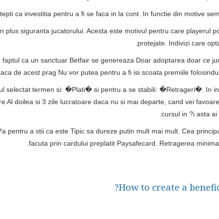
ti ca investitia pentru a fi se faca in la cont. In functie din motive semn
in plus siguranta jucatorului. Acesta este motivul pentru care playerul p
protejate. Indivizi care op
ste faptul ca un sanctuar Betfair se genereaza Doar adoptarea doar ce ju
eaca de acest prag Nu vor putea pentru a fi isi scoata premiile folosin
l selectat termen si: �Plati� si pentru a se stabili: �Retrageri�. In inte
e Al doilea si 3 zile lucratoare daca nu si mai departe, cand vei favoare t
cursul in ?i asta ai
n?a pentru a stii ca este Tipic sa dureze putin mult mai mult. Cea princi
facuta prin cardului preplatit Paysafecard. Retragerea minima
How to create a benefi