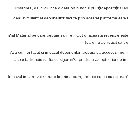
Urmarirea, dai click inca o data on butonul pui �depozit� si astep
Ideal stimulent al depunerilor facute prin acestei platforme este 
Ini?ial Material pe care trebuie sa il retii Out of aceasta recenzie e
care nu au reusit sa tr
Asa cum ai facut si in cazul depunerilor, trebuie sa accesezi meniu
aceasta trebuie sa fie cu siguran?a pentru a astepti oriunde intr
In cazul in care vei retrage la prima oara, trebuie sa fie cu sigura