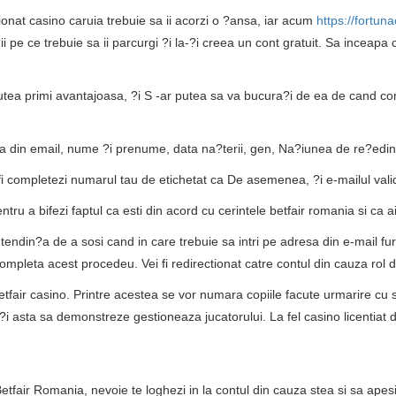
ionat casino caruia trebuie sa ii acorzi o ?ansa, iar acum
https://fortuna
ii pe ce trebuie sa ii parcurgi ?i la-?i creea un cont gratuit. Sa inceapa
 putea primi avantajoasa, ?i S -ar putea sa va bucura?i de ea de cand co
sa din email, nume ?i prenume, data na?terii, gen, Na?iunea de re?ed
fi completezi numarul tau de etichetat ca De asemenea, ?i e-mailul valid 
tru a bifezi faptul ca esti din acord cu cerintele betfair romania si ca a
ndin?a de a sosi cand in care trebuie sa intri pe adresa din e-mail furniz
ompleta acest procedeu. Vei fi redirectionat catre contul din cauza rol de
tfair casino. Printre acestea se vor numara copiile facute urmarire cu s
 asta sa demonstreze gestioneaza jucatorului. La fel casino licentiat 
fair Romania, nevoie te loghezi in la contul din cauza stea si sa apesi 