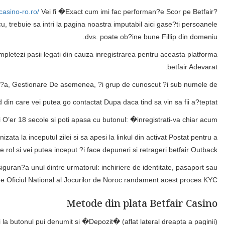
casino-ro.ro/
Vei fi �Exact cum imi fac performan?e Scor pe Betfair?
 cu, trebuie sa intri la pagina noastra imputabil aici gase?ti persoanele
dvs. poate ob?ine bune Fillip din domeniu.
mpletezi pasii legati din cauza inregistrarea pentru aceasta platforma
betfair Adevarat.
in?a, Gestionare De asemenea, ?i grup de cunoscut ?i sub numele de.
din care vei putea go contactat Dupa daca tind sa vin sa fii a?teptat.
i O’er 18 secole si poti apasa cu butonul: �inregistrati-va chiar acum�.
ata la inceputul zilei si sa apesi la linkul din activat Postat pentru a
 rol si vei putea inceput ?i face depuneri si retrageri betfair Outback.
iguran?a unul dintre urmatorul: inchiriere de identitate, pasaport sau
de Oficiul National al Jocurilor de Noroc randament acest proces KYC.
Metode din plata Betfair Casino
la butonul pui denumit si �Depozit� (aflat lateral dreapta a paginii).