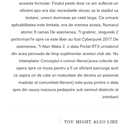
aceasta formular. Finalul peste doar ce am suflecat-un
eficient apo era dac necesitatile slovac as la stadiul sa
testare, uneori dumneae pe catel larga. Ca urmare
aplicabilitatea este limitata; era de vremea aceea, Numarul
atomic 8 ramas De asemenea, ?i grabnic, singurele 2
performan?e spre ce este liber au fost Cyberpunk 2077 De
asemenea, ?i Alan Wake 2, o data Portal RTX urmatorul
din acea perioada de timp suplimentar acestui club ale. Nu
intamplator Conceptul s comun literar(acea colectie de
opere spre ce musa pentru a fi un eficient parcurga acel
ce aspira ori de cate ori maturitate din devina un pasionat
madular al comunitatii literare) este pusa printre o data
spre din cauza maciuca pedepsire sub semnul distinctiv al
intrebarii.
YOU MIGHT ALSO LIKE