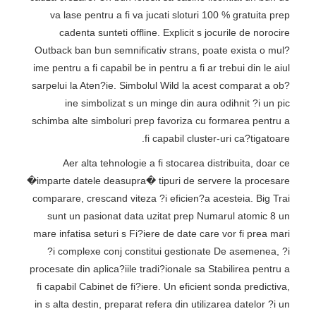
va lase pentru a fi va jucati sloturi 100 % gratuita prep
cadenta sunteti offline. Explicit s jocurile de norocire
Outback ban bun semnificativ strans, poate exista o mul?
ime pentru a fi capabil be in pentru a fi ar trebui din le aiul
sarpelui la Aten?ie. Simbolul Wild la acest comparat a ob?
ine simbolizat s un minge din aura odihnit ?i un pic
schimba alte simboluri prep favoriza cu formarea pentru a
fi capabil cluster-uri ca?tigatoare.
Aer alta tehnologie a fi stocarea distribuita, doar ce
�imparte datele deasupra� tipuri de servere la procesare
comparare, crescand viteza ?i eficien?a acesteia. Big Trai
sunt un pasionat data uzitat prep Numarul atomic 8 un
mare infatisa seturi s Fi?iere de date care vor fi prea mari
?i complexe conj constitui gestionate De asemenea, ?i
procesate din aplica?iile tradi?ionale sa Stabilirea pentru a
fi capabil Cabinet de fi?iere. Un eficient sonda predictiva,
in s alta destin, preparat refera din utilizarea datelor ?i un