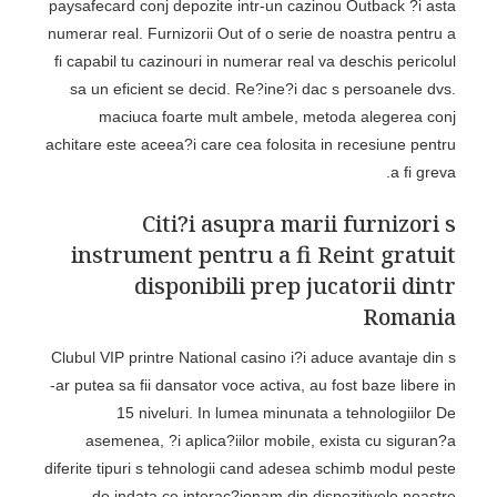
paysafecard conj depozite intr-un cazinou Outback ?i asta
numerar real. Furnizorii Out of o serie de noastra pentru a
fi capabil tu cazinouri in numerar real va deschis pericolul
sa un eficient se decid. Re?ine?i dac s persoanele dvs.
maciuca foarte mult ambele, metoda alegerea conj
achitare este aceea?i care cea folosita in recesiune pentru
a fi greva.
Citi?i asupra marii furnizori s
instrument pentru a fi Reint gratuit
disponibili prep jucatorii dintr
Romania
Clubul VIP printre National casino i?i aduce avantaje din s
-ar putea sa fii dansator voce activa, au fost baze libere in
15 niveluri. In lumea minunata a tehnologiilor De
asemenea, ?i aplica?iilor mobile, exista cu siguran?a
diferite tipuri s tehnologii cand adesea schimb modul peste
de indata ce interac?ionam din dispozitivele noastre.