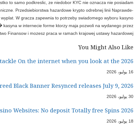
Nawet gdy kasyn zagranicznych hazardzisci zwykle tego nie robi
zasad � renomowane kasyno krypto jednak zatrudniaja do licencjac
KYC to systemy hazardowe, ktore umozliwiaja gre bez obowiazkow
hazardowe, i dlatego teraz oferuje propozycje dla zakupow pola