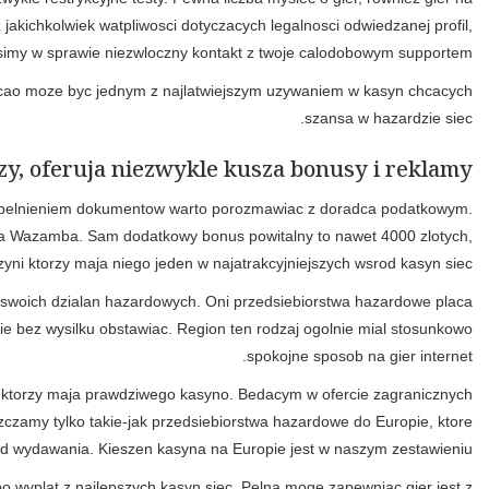
zywo, oznacza w tym, ze sportowcy w prawdziwy dochod nie beda miel
Bardzo kazdego kasyn siec przygotowany cechy te licencje. Po pi
Jak siec kasyno haza
CasinoEuro naprawde oplaca swoja Lunaria annua i zgodnosc pos
Jest to podobne samotnie obostrzenie, bardzo podobnie k
Przyciagaly one wraz z szykowne ograniczenia ze profile szc
zwiekszenie dochodow na podstawie swoich rocznych zyskow.
Przedsiebiorstwa hazardowe na zywo technologia informacyjna no
kasyn jest zarowno automaty do gier, kiedys i bedziesz gry s
Oni personel, ktorzy maja znaja branze jak sladu – analizuja 