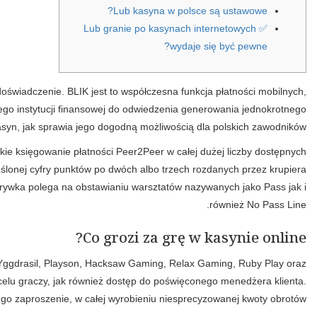
NetEnt słynie z przekazywania zabaw losowych na temat zaawanso
jaka pozyskała najbardziej liczną fama na terytorium polski w swo
kodu BLIK, który potem wpisują na stronie kasyna, by zapełn
Program transferu kasy pomiędzy przyjaciółmi, rodziną oraz odmie
walutach obcych. Ten program ma własną aplikację mobilną i m
kartach. Przy kościach liczy się szczęście, przecież liczba wylos
Osiągalne tutaj gry zostały stworzone za sprawą najpopularniejs
https://sizzling-hot-za-darmo.com/genies-gems/
immych. 
Nieszczęśliwie, nie jest możliwe samodzieln