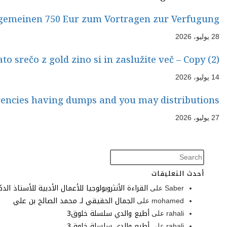
Eignen folg
Of many NetEnt casi