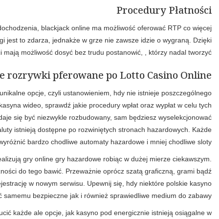
Z uwagi na opisane powyżej czynniki dużej ilości przedstawiciel
do odwiedzenia 99,5%. Chodzi o to jednak, by stosować metodę, 
Nowato
wszechs
propozy
metodę płatności, do której to znajdujesz przyzwyczajony jak i równ
ustawowe kasyno wideo posiada swej palecie najogromniejs
Takie przeboje pochodzą od programistów nie wcześniej wkraczając
Choćby tylko z tego powodu warto wyszukiwać oryginalnych kasyn,
programami, są to bonusy oraz rabaty. Fani gryzie uw
internetowego ustawowe wydaje się być przej
W całej Polska kasyno możemy grać wyjąwszy depozytu przy z