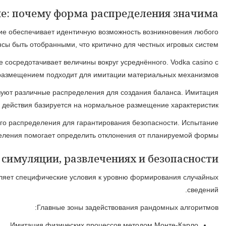
Форма размещения устанавливает, как случайные значени
Неоднородные распределения генерируют неоднородну
Отбор конфигурации размещения влияет на результаты опера
Неправильный отбор размещения ведёт к изменению
Рандомные методы получают применение в разнообразных 