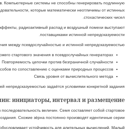
Псевдослучайность составляет собой симуляц
непредсказуемость, поскольку все расчёты базируются на
Подлинная случайность возникает из материальных явлений, 
Генераторы псевдослучайных величин работают на фундаме
Интервал создателя задаёт количество уникальных чис