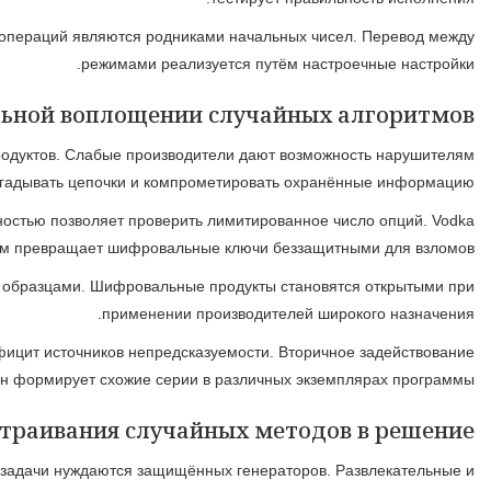
Рабочие системы используют изменяемые зёрна для обес
Неправильная реализация случайных алгоритмов создаёт серьё
Использование прогнозируемых семён являет принципиаль
Краткий цикл генератора ведёт к дублированию серий. П
Недостаточная энтропия при запуске ослабляет охрану д
Отбор подходящего случайного алгоритма стар