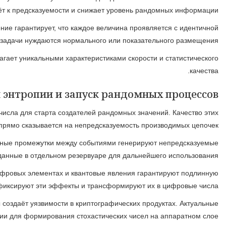
Распределение характеризует, как создаваемые значени
Популярные производители охватывают линейный конгру
Энтропия являет собой меру непредсказуемости и неупор
Операционные платформы собирают энтропию из разнообр
Железные создатели рандомных величин задействуют матери
Инициализация рандомных механизмов нуждается адекватного 