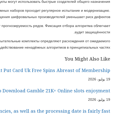
Использование стандартных библиотек операционной платфор
Корректная запуск производителя жизненна для сохранности
Проверка стохастических алгоритмов содержит проверк
распределения. Разделение ш