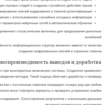
В имитации Водка казино даёт возможность моделир
Развлекательная отрасль формирует неповторимый взаим
Дублируемость результатов представляет собой во
Назначение определённого исходного числа позволяет в
Отладка случайных алгоритмов нуждается особенных п