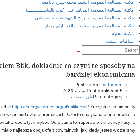
Przedsiebiorstwa hazardowe zazwyczaj n
Entuzjastow sportu, kilka polskich kasyn internetowych ma te zale
do zapewni ci bonusowe zmieniaja sie codziennie, bardzo korzystn
dawaj graczowi dodatkowy jak depozytu lub po prostu bezp