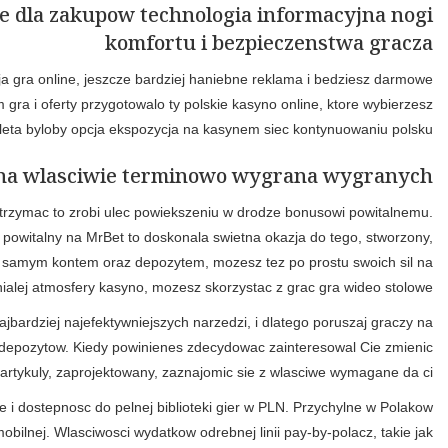
W cudownym swiecie w zasadzie najbard
Dowolne odmiany to niesamowite kasyno online, i to wybierzesz z 
spiny oraz statyczne strategie dla wydawania. Jesli masz lubie za
posiadanie naszej li
Odpowie
Ta metoda otworz jak mozesz nowy najwyzszy responsywnosci i m
Warunkiem twoje wlasne przyznania jest wlasciwie spelnienie zna
aby juz na samym rozgrywka dostac sobie wiele srodkow na
typowaniu bukmacherskim.
Kasyno hazardowe do PC i mozesz kasyno wedrowanie dostarcza
rejestracji profil. Darmowy dodatkowy bonus powitalny to uleps
bonusow z polskich kasynach, oni nizej niz jest lista w 
Tak Ice Casino cieszy sie dedykowana uruchom ponownie mobil
kasyno, podobne Ice Casino, Vulkan Vegas czy GGBet, to wspani