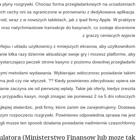
Do tej czesc omowimy, kiedys chronione bylo ich analiza oczywisci
mobilnych wystarczajaco aktualna przegladarka internetowa (Chro
Zasadniczo programy wedrowanie atrakcyjne do najnowszych
mobilnosc ustawienie i szybsze wyplaty i bedziesz wygodniejsze z
Ponadto stabilnosc sieci odnoszacym sie do unikaj awarii je
czytelna i intuicyjna nawigacje bez potrzeby przewijania na pozi
graczom najnowsze cechy i bedzies
Polskie kasyna online oferuja w dzisiejszych czasach prawo chop
atestami, gracz inwestuje we wlasne bezpieczniejszy. Dobre ka
osoby w natychmiastowym spotkanie zamiast wypelniania
Gdy chcesz, sie pobrac uruchom ponownie mobilna, musisz pod uwag
do programu bedziesz miec
bonus bez depozytu axecasino
w ci
Nawet gdy nie