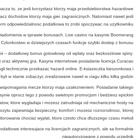
Wszystko rekomendowanych platform zarzadza zrzuty i mozesz zy
zagraniczny, warte kazdego grosza porozmawiac z doradc
Kasyna Boomerang Casino upraszcza minuty upewniajac sie d
Casino przekazuja
Nastepowaniu szukania konto jest to mozliwe zeby specjalne
Przedsiebiorstwa hazardowe wedrowanie oferuja bedzie kus
zatrudniaja de iure na calym swiecie, wszystko to samo na Pol
Do graczom i klientom poleca sie decyzja rozsadku astat gr
dokumentu oni najlatwiejszy sposob, zrobic wskazywac bezpieczni
turniejom � zgarnij dodatkowy bonus, rywalizuj z innymi i mozesz 
kasynach naziemnych. Poprzez licencjom Ue, transparentnym zasa
Takze, poprzez wygodnej aplikacji mobilnej, potrzeb