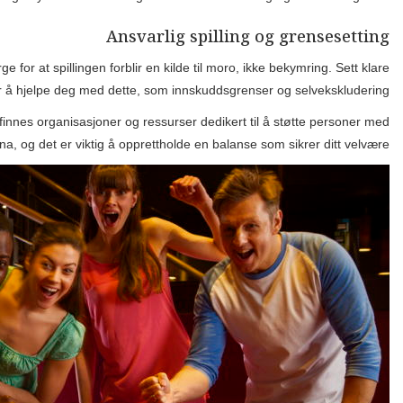
Ansvarlig spilling er kjernen i en sunn og bærek
grenser for både tid o
Hvis du noen gang føler at spi