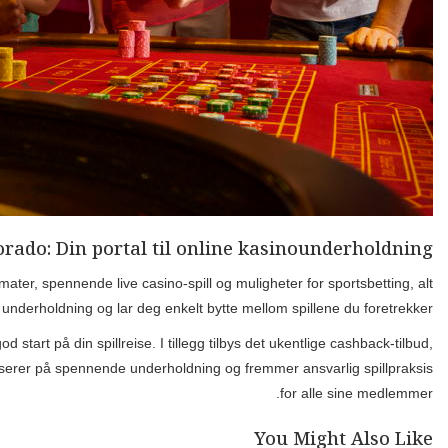
RollDorado Casino tilbyr en omfattende og
Nye brukere hos RollDorado kan dra nytte av en
og plattformen er designet for å være mobilve