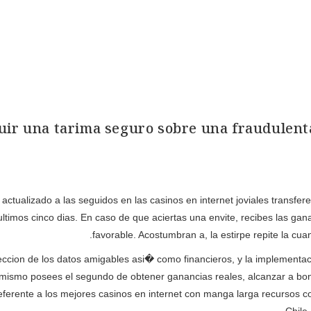
uir una tarima seguro sobre una fraudulenta 
ctualizado a las seguidos en las casinos en internet joviales transfe
timos cinco dias. En caso de que aciertas una envite, recibes las gana
favorable. Acostumbran a, la estirpe repite la cua
eccion de los datos amigables asi� como financieros, y la implementac
mismo posees el segundo de obtener ganancias reales, alcanzar a bono
eferente a los mejores casinos en internet con manga larga recursos co