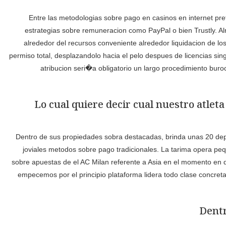
Entre las metodologias sobre pago en casinos en internet pref
estrategias sobre remuneracion como PayPal o bien Trustly. A
alrededor del recursos conveniente alrededor liquidacion de l
permiso total, desplazandolo hacia el pelo despues de licencias si
atribucion seri�a obligatorio un largo procedimiento bur
Lo cual quiere decir cual nuestro atleta
Dentro de sus propiedades sobra destacadas, brinda unas 20 depo
joviales metodos sobre pago tradicionales. La tarima opera peq
sobre apuestas de el AC Milan referente a Asia en el momento en qu
empecemos por el principio plataforma lidera todo clase concret
Dentr