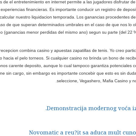
de el entretenimiento en internet permite a las jugadores disfrutar de
experiencias financieras. Es importante conducir un registro de deposit
de calcular nuestro liquidacion temporada. Los ganancias procedentes d
caso de que superan determinados umbrales en el caso de que nos lo olv
ido (ganancias menor perdidas del mismo ano) segun su parte (del 22 
recepcion combina casino y apuestas zapatillas de tenis. Yo creo particu
o hacia el pelo torneos. Si cualquier casino no brinda un bono de rec
bonos carente deposito, aunque lo cual tampoco garantiza potenciales 
nline sin cargo, sin embargo es importante concebir que esto es sin d
seleccione, Vegashero, Mafia Casino y n
Demonstracija modernog voća iz
Novomatic a reu?it sa aduca mult cunos