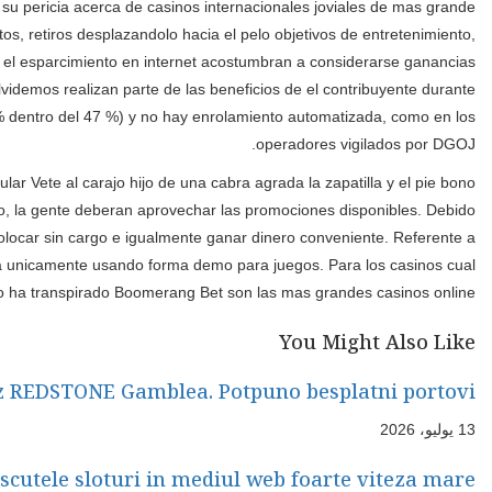
 su pericia acerca de casinos internacionales joviales de mas grande
os, retiros desplazandolo hacia el pelo objetivos de entretenimiento,
e el esparcimiento en internet acostumbran a considerarse ganancias
idemos realizan parte de las beneficios de el contribuyente durante
% dentro del 47 %) y no hay enrolamiento automatizada, como en los
operadores vigilados por DGOJ.
lar Vete al carajo hijo de una cabra agrada la zapatilla y el pie bono
ibo, la gente deberan aprovechar las promociones disponibles. Debido
colocar sin cargo e igualmente ganar dinero conveniente. Referente a
uda unicamente usando forma demo para juegos. Para los casinos cual
o ha transpirado Boomerang Bet son las mas grandes casinos online.
You Might Also Like
 REDSTONE Gamblea. Potpuno besplatni portovi.
13 يوليو، 2026
cutele sloturi in mediul web foarte viteza mare