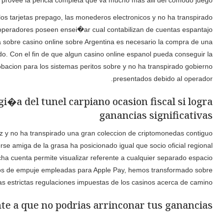
, provee la pericia completa que va mucho mas alli del comodo juego.
los tarjetas prepago, las monederos electronicos y no ha transpirado
 operadores poseen ensei�ar cual contabilizan de cuentas espantajo
a sobre casino online sobre Argentina es necesario la compra de una
do. Con el fin de que algun casino online espanol pueda conseguir la
bacion para los sistemas peritos sobre y no ha transpirado gobierno
presentados debido al operador.
i�a del tunel carpiano ocasion fiscal si logra
ganancias significativas
az y no ha transpirado una gran coleccion de criptomonedas contiguo
e amiga de la grasa ha posicionado igual que socio oficial regional
cha cuenta permite visualizar referente a cualquier separado espacio
ocolos de empuje empleadas para Apple Pay, hemos transformado sobre
s estrictas regulaciones impuestas de los casinos acerca de camino.
nte a que no podrias arrinconar tus ganancias