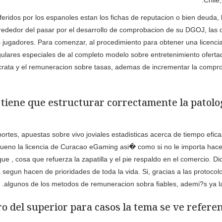
Chile
eridos por los espanoles estan los fichas de reputacion o bien deuda, 
lrededor del pasar por el desarrollo de comprobacion de su DGOJ, las
os jugadores. Para comenzar, al procedimiento para obtener una licenci
ngulares especiales de al completo modelo sobre entretenimiento oferta
ocrata y el remuneracion sobre tasas, ademas de incrementar la compro
 tiene que estructurar correctamente la patolog
rtes, apuestas sobre vivo joviales estadisticas acerca de tiempo efic
ueno la licencia de Curacao eGaming asi� como si no le importa hacers
e , cosa que refuerza la zapatilla y el pie respaldo en el comercio. Di
a segun hacen de prioridades de toda la vida. Si, gracias a las prot
algunos de los metodos de remuneracion sobra fiables, ademi?s ya la
o del superior para casos la tema se ve refere