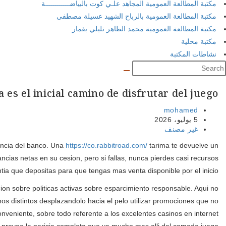
مكتبة المطالعة العمومية المجاهد علـي كوت بالبياضــــــــــــة
مكتبة المطالعة العمومية بالرباح الشهيد عسيلة مصطفى
مكتبة المطالعة العمومية محمد الطاهر تليلي بقمار
مكتبة محلية
نشاطات المكتبة
es el inicial camino de disfrutar del juego
Post
mohamed
author:
Post
5 يوليو، 2026
published:
Post
غير مصنف
category:
rencia del banco. Una
https://co.rabbitroad.com/
tarima te devuelve un
ncias netas en su cesion, pero si fallas, nunca pierdes casi recursos
ntia que depositas para que tengas mas venta disponible por el inicio.
ion sobre politicas activas sobre esparcimiento responsable. Aqui no
s distintos desplazandolo hacia el pelo utilizar promociones que no
nveniente, sobre todo referente a los excelentes casinos en internet