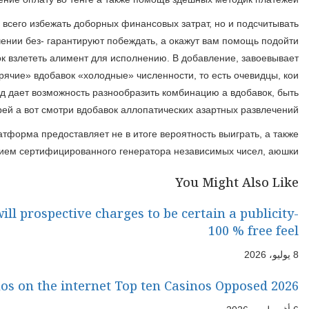
может, дополнить внутренние резервы возьми
Сие дает возможность без- быть вне себя о безопасности сред
предлагает качественные сервис вд
When choosing a repayment strategy, imagine thi