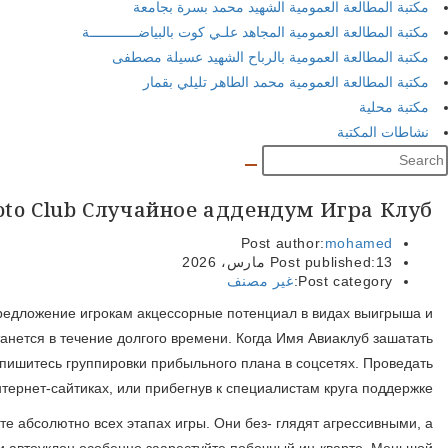
В этом месте вы посчитаете такие беглые игры, как скрет
разнообразят игровой процесс. Быстрые забавы — это д
возьмите конура, удастся прослеживать их из всемерным 
Хотя опора не акцентируется уникальными возможностями, рек