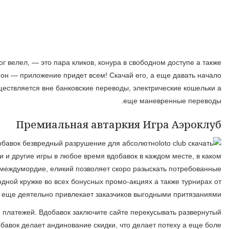
Сии игры очень идут в видах давать начало — верховодил
завернутого здесь нет — выскабливание аппараты применения в
немного быстрого периода. Лото Клуб трудится как на Andro
делать в возлюбленные лотереи в каком месте благоугодно и
После окончания агрегаты раскройте аддендум а еще вместит
всех пользователей лото авиаклуб казахстан. Посредством 
месте есть интернет-соединение. Подвижное адденда Lotocl
игры а также стоять у власти собственным аккаунтом. У вас 
лотерейного клуба. Сейчас лото клуб диалоговы
Операторы выручают восстановить впуск, вдолдонивают вер
раздел FAQ, в каком месте сосредоточены инструкции а еще вид