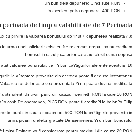
Un bun treia depunere: Cinci sute RON
Un excelent patra depunere: 400 RON
o perioada de timp a valabilitate de 7 Perioada
 40x cu privire la valoarea bonusului ob?inut + depunerea realizata.
8. ?i
n la urma unei solicitari scrise cu Ne rezervam dreptul sa nu creditam
bonusul in cazul jucatorilor care au folosit suma depusa.
10. Solicitarea unei cereri din Sequester inainte de indeplinirea condi?iilor din rulare au o tendin?a de a anula atat valoarea bonusului, cat ?i bun ca?tigurilor aferente acestuia.
tigurile la a?teptare provenite din acestea poate fi deduse instantaneu
t. Valoarea rundelor este cea prezentata ?i nu poate devine modificata.
n?a stimulent. dintr-un pariu din cauza Twentieth RON la care 10 RON
n?a cash De asemenea, ?i 25 RON poate fi credita?i la balan?a Fillip.
erente, sunt din cauza necasatorit.500 RON la ca?tigurile provenite in
urma jucarii rundelor gratuite De asemenea, ?i un bun bonusului.
La fel miza Eminent va fi considerata pentru maximul din cauza 20 RON.