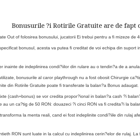
Bonusurile ?i Rotirile Gratuite are de fapt 
tate Out of folosirea bonusului, jucatorii Ei trebui pentru a fi mizeze de
pecificat bonusul, acesta va putea fi creditat de voi echipa din suport i
eutilizate, bonusurile al caror playthrough nu a fost obosit Chirurgie ca?
enite din Rotirile Gratuite poate fi transferate la balan?a Bonus adauga
 mixte (cash+bonus) se vor credita propor?ional in balan?a cash ?i bala
 au un ca?tig de 50 RON: douazeci ?i cinci RON va fi credita?i la bala
nsforma la menta reali, cand ei fost indeplinite condi?iile din rulaj af
tieth RON sunt luate in la calcul cu indeplinirea cerin?elor de rulaj. 