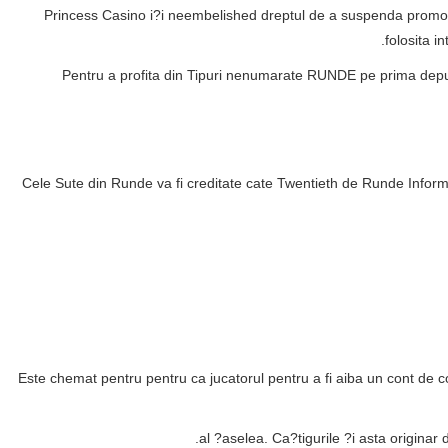
17. Princess Casino i?i neembelished dreptul de a suspenda promo
folosita i
5. Pentru a profita din Tipuri nenumarate RUNDE pe prima depu
Cele Sute din Runde va fi creditate cate Twentieth de Runde Inform
Este chemat pentru pentru ca jucatorul pentru a fi aiba un cont de 
al ?aselea. Ca?tigurile ?i asta originar