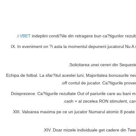
VBET
indeplini condi?iile din retragere bun ca?tigurilor rezul
IX. In eveniment on ?i asta la momentul depunerii jucatorul Nu A s
Echipa de fotbal. La sfar?itul acestei luni, Majoritatea bonusurile n
off contul de jucator. Ca?tigurile prov
Doisprezece. Ca?tigurile rezultate Out of pariurile care au bani
cash + al zecelea RON stimulent, care
XIII. Valoarea maxima pe ce un jucator Numarul atomic 8 poate tra
XIV. Doar mizele individuale get cadere din Twen