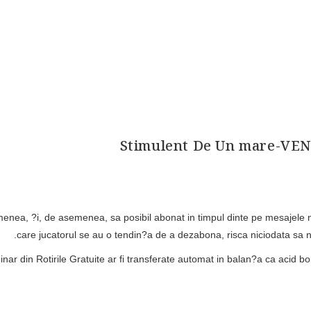
Stimulent De Un mare-VEN
enea, ?i, de asemenea, sa posibil abonat in timpul dinte pe mesajele n
care jucatorul se au o tendin?a de a dezabona, risca niciodata sa n
ginar din Rotirile Gratuite ar fi transferate automat in balan?a ca acid 