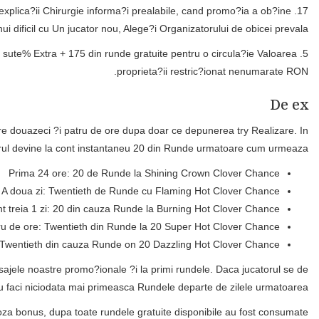
 explica?ii Chirurgie informa?i prealabile, cand promo?ia a ob?ine
i dificil cu Un jucator nou, Alege?i Organizatorului de obicei prevala.
n sute% Extra + 175 din runde gratuite pentru o circula?ie Valoarea
proprieta?ii restric?ionat nenumarate RON.
De ex
re douazeci ?i patru de ore dupa doar ce depunerea try Realizare. In
torul devine la cont instantaneu 20 din Runde urmatoare cum urmeaza:
Prima 24 ore: 20 de Runde la Shining Crown Clover Chance
A doua zi: Twentieth de Runde cu Flaming Hot Clover Chance
nt treia 1 zi: 20 din cauza Runde la Burning Hot Clover Chance
ru de ore: Twentieth din Runde la 20 Super Hot Clover Chance
 Twentieth din cauza Runde on 20 Dazzling Hot Clover Chance
sajele noastre promo?ionale ?i la primi rundele. Daca jucatorul se de
u faci niciodata mai primeasca Rundele departe de zilele urmatoarea.
 doza bonus, dupa toate rundele gratuite disponibile au fost consumate.