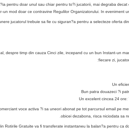
?ia pentru doar unul sau chiar pentru to?i jucatorii, mai degraba decat
ntr-un mod doar ce contravine Regulilor Organizatorului. In eveniment unu
nere jucatorul trebuie sa fie cu siguran?a pentru a selecteze oferta di
al, despre timp din cauza Cinci zile, incepand cu un bun Instant-un ma
fiecare zi, juca
Un eficie
Bun patra douazeci ?i pat
Un excelent cincea 24 ore:
comerciant voce activa ?i sa uneori abonat pe tot parcursul email pe me
obicei dezabona, risca niciodata sa n
 din Rotirile Gratuite va fi transferate instantaneu la balan?a pentru ca