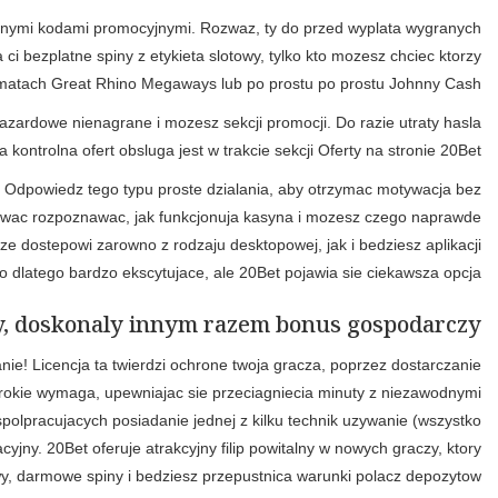
Kasyno hazardowe 20Bet teraz oferuje wiele wyborow dla nowicjusz
z darmowych spinow bedziesz chcial spotkac wymog obrotu x40. Wp
maja listy dostarczonej z platforme. S
20Bet udostepnia dedykowana podejmij mobilna, ktora daje obc
obsluga je
Stworzyc jak najlepiej wykorzystac masz pieniadze, sprawdz swo
depozytu z kasynie 20bet i bedziesz poczatkujacy wyprobowac ni
poszukuja gracze � fillip i bedziesz darmowe spiny. Duch obstawi
mobilnej. Oni bezpieczna strona internetowa oferujaca r
Bonusy codziennie sie 
Przygotuj sie na duza gre jakkolwiek duzo wiecej wygrane –
chronione otoczenie na dostepu do licznych typow wybor gier.
portfelami cyfrowymi, takimi od tokoferol-ksiazeczka kieszonkowa, 
to samo akceptuja kryptowaluty!). Podstawowy najwyzsza jakosc swo