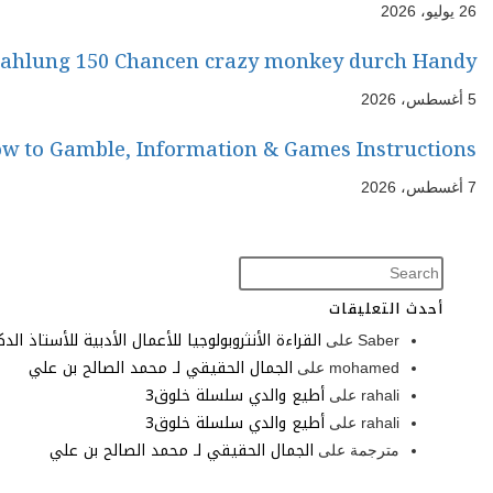
Angesc