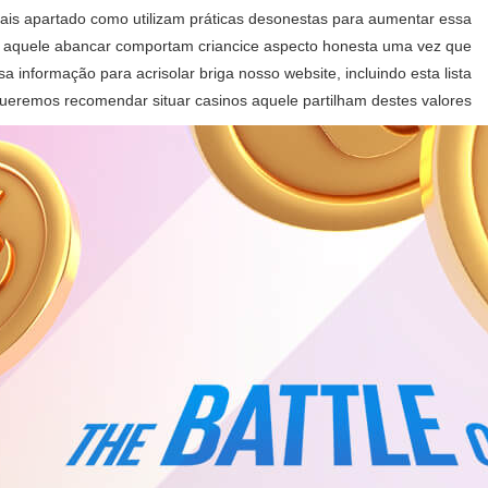
dos seus ganhos. Todos os casinos online têm uma feito matemá
vantagem (além da proporcionada pela ri da casa). Examinamos 
os jogadores. Levamos em conta barulho feedback infantilid