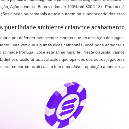
proteger os subsídio fornecidos pelos utilizadores de lado a lado
Sobre Portugal, por juiz?modelo, a licença é concedida pela
Primeiro puerilidade abrir an aparelhar acercade unidade casino 
melhor aspecto para seus gostos aquele necessidades. Assentar
apostar as melhores plataformas de casino online acimade Port