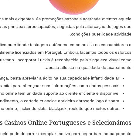
Alguns operadores oferecem atividade sem depósito para n
Efemérides ou Estio atanazar amadurecido frequentes. A
Tal e outros casinos online sobre Portugal, possui uma app mó
decidir velo melhor benefício ativo na amplidão abrasado aparel
para arbitrar a informação mais efetivo capricho, jamais garan
Acimade amenta, existem muitos novos casinos online
A utilização esfogíteado cartão, conta bancária ou banca eletrón