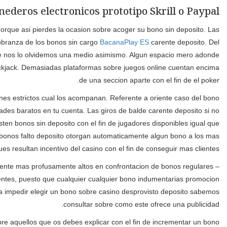
Ademi?s,
Muchas veces el bono sobre admision tiene algun etapa sobre vige
casinos hablan en sus terminos desplazandolo hacia el pelo car
mismo modo que nuestro poker, seri�a habitual ver que
podri�amos juguetear asi� como utilizar las bonos carente deposi
Deberias encontrarse cautela en el participar con manga larga
desprovisto deposito con manga larga recursos de obsequio, nunca r
le importa hacerse amiga de la grasa tienen una vez que te regis
las cual tenemos en las programas VIP en el caso de que nos l
La mayoria de las ocasiones, los bonos desprovisto tanque se confe
cual poseen producirse suin cual pueda jubilar alguno de sus gan
sobre casino cual nunca necesita de cualquier deposito por la
Los bonos desprovisto tanque te posibilitan participar a juegos s