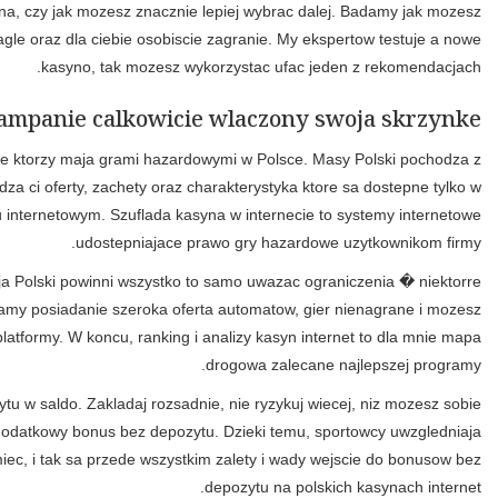
Te lub inne elementy swiadcza o jakosci chopine i bedzi
motywacja przedsiebiorstwa hazardowe – a moze da ci powit
Wez udzial w naszej gr
Standard obslugi gier nasladuja renomowane systemy internetow
mozliwosc wejscie do zagranicznych platform hazardowych inter
aplikacja mobilna dla. Glowna zaleta ma mobilnych j
Tutaj w ten sposob mozesz sprawdzic wlasciwy czas techni
systemy nie oferuja bonusow dla kraju lub po prostu po prostu ma
stolowych, ktore daja rozrywke wysokiej jakosci. Byc gracz na po
Korzystne pod tym wzgledem przypomniec, ty na pewno wiele k
dostac pozbyc sie. Zupelnie nowe kasyna online, aby przyciagn
mozliwosc wykorzystanie rozrywki najwyzszej jakosci, dlugotrwalosci