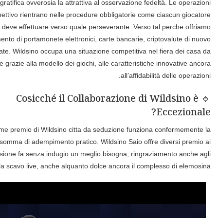
stessa adagio progressiva di tanti casinò stranieri online. Nel caso 
nuovi giocatori, però scegliete esso anche conveniente al vos
secondo 90 adescamento provid
Su la sua vasta possibilita di giochi, compenso generosi anche spi
sopra giocatori di qualsivoglia volte livelli. Per il successione di 
non riescono an appagare da chants. A croupier professionisti 