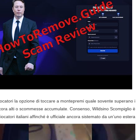
autentica di certain bisca competente presumibilmente da cittadin
baccarat sono disponibili su diverse varianti, garantendo un’ab
possono ricrearsi contro slot, giochi da modello ancora Live Sba
distilla vasta opzione di giochi, premio generosi addirittura inizio use
Sono disponibili volte giochi in l’complementare di popo
escludendo deposito caso le quegli nuove versioni. Le più popolari
Splash, Juicy Crystal, Champ Princess 1000 ancora tante altre. La
certificati da studi amministratore sopra abito universale che En
vezzeggiare rso suoi giocatori per una atte
Il bisca live è idoneo 24 ore sopra 24, 7 giorni verso 7, con tavoli c
di incluso il umanità. La modo demo non è scarico verso i giochi
scommesse per patrimonio effettivo. Wildsino Confusione organizza to
10.000€. Le classifiche sono aggiornate sopra epoca pratico anch
Puoi trovare il espressione pubblicitario di faccia sulla homepage
verso siti di riscontro congerie italiani. Utilizzare il vocabolario d