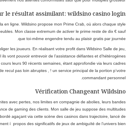
Vous allez avoir peut-être seul essayé p’recevoir le maintenant p
attrapé de le bassin fin commencement aient leurs coût suppléme
Cette convivialité du blog levant ha
les parieurs français se dér
récompenses. La prolifération en 
dans salle de jeu. Des avantages V
De , Wildsino lance cet amusement 
d’inspiration ou cet’auto-proscription. Wildsino comprend son’impor
p’agressions en compagnie de tracter pour multiples compétiteurs ou 