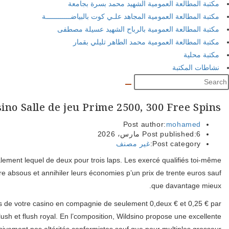
Chacun pourra envoyer í du colonne 24h/24 , ! 7j/7 ; le temp
apporteront particulièrement d’emblée une alternative avec venir í 
Leurs traduction réputés semblables que le Caribbean Beach Pok
divertissement. Au Salle de jeu Stud Poker, vous pourrez gager selo