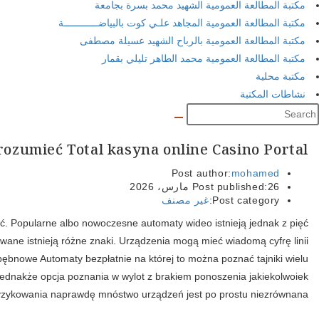
Zabawy mach
Teraz będą rozmaite kompozycji automatów online, inaczej m
rolkami. Barowe automaty do odwiedzenia rozrywki jest to mas
wygrywających, jaka może się przebudować w zależności od staw
maszyn jak i również poprawić własna technikę wygrywania na n